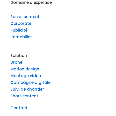
Domaine d’expertise
k
t
t
e
u
a
d
b
g
Social content
i
e
r
Corporate
n
a
Publicité
m
Immobilier
Solution
Drone
Motion design
Montage vidéo
Campagne digitale
Suivi de chantier
Short content
Contact